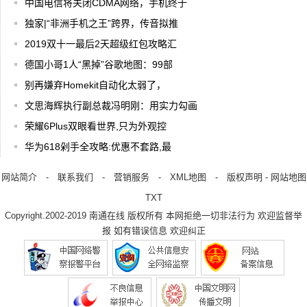
中国电信将关闭CDMA网络，手机终于
独家|“非洲手机之王”跨界，传音拟推
2019双十一最后2天超级红包攻略汇
德国小哥1人“黑掉”谷歌地图：99部
别再嫌弃Homekit自动化太弱了，
文思海辉执行副总裁冯明刚：用实力勾画
荣耀6Plus双眼看世界,只为外观控
华为618剁手全攻略:优惠不套路,最
网站简介
-
联系我们
-
营销服务
-
XML地图
-
版权声明
-
网站地图
TXT
Copyright.2002-2019
南通在线
版权所有 本网拒绝一切非法行为 欢迎监督举
报 如有错误信息 欢迎纠正