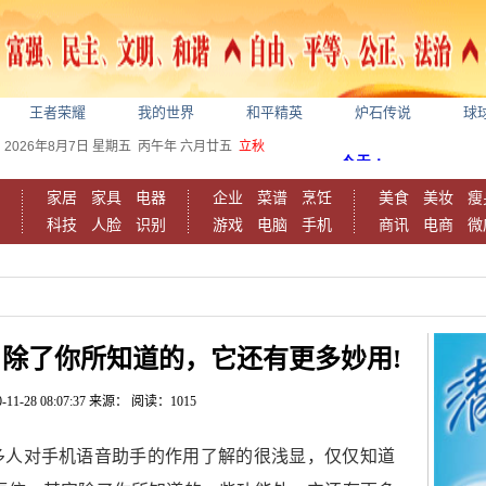
王者荣耀
我的世界
和平精英
炉石传说
球
2026年8月7日
星期五
丙午年 六月廿五
立秋
家居
家具
电器
企业
菜谱
烹饪
美食
美妆
瘦
科技
人脸
识别
游戏
电脑
手机
商讯
电商
微
除了你所知道的，它还有更多妙用!
-11-28 08:07:37
来源：
阅读：1015
多人对手机语音助手的作用了解的很浅显，仅仅知道