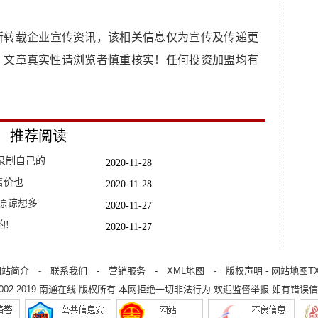
所转载企业宣传资讯，该相关信息仅为宣传及传递更
，文章真实性请浏览者慎重核实！任何投资加盟均有
推荐阅读
录制自己的
2020-11-28
售价也
2020-11-28
原谅想多
2020-11-27
!
2020-11-27
2020-11-27
总裁曝光
2020-11-27
网站简介
-
联系我们
-
营销服务
-
XML地图
-
版权声明
-
网站地图
T
2002-2019
南通在线
版权所有 本网拒绝一切非法行为 欢迎监督举报 如有错误信