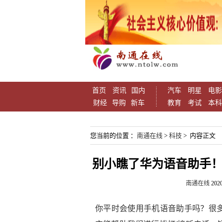
首页
资讯
国内
汽车
明星
电影
财经
导购
新车
教育
考试
本科
您当前的位置 ：
南通在线
>
科技
> 内容正文
别小瞧了华为语音助手！
南通在线
2020
你平时会使用手机语音助手吗？很