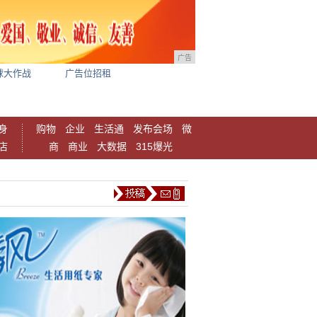
广告
球大作战
广告位招租
身
购物
企业
生活通
发布会场
微
店
商
商业
大数据
315爆光