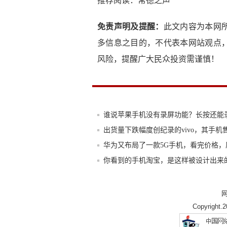
推荐阅读：
常德之声
免责声明及提醒：
此文内容为本网
多信息之目的，不代表本网站观点
风险，提醒广大民众投资需谨慎！
谁说苹果手机没有录屏功能？长按还能
出货量下跌幅度创纪录的vivo，其手机
华为又布局了一款5G手机，看完价格，
你看到的手机淘宝，是这样被设计出来的
年末送礼三星Galaxy Z Fold2 5
5G手机价格齐亮相，售价均过万！华为
Copyright.