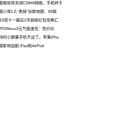
国电信将关闭CDMA网络，手机终于
国小哥1人“黑掉”谷歌地图：99部
019双十一最后2天超级红包攻略汇
PPOReno3元气版速览：性价比
待的小屏幕手机不远了，苹果iPho
情影响加剧 iPad和AirPod