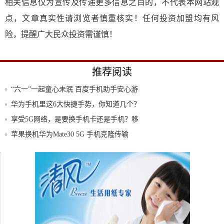
相关信息仅为宣传及传递更多信息之目的，不代表本网站观
点，文章真实性请浏览者慎重核实！任何投资加盟均有风
险，提醒广大民众投资需谨慎！
推荐阅读
“六一”一起童心未泯 百度手机助手安心游
戏快
华为手机里这6大快捷手势，你知道几个？
单手党
享受5G网络，是要换手机卡还是手机？移
动公司
苹果换机华为Mate30 5G 手机克隆传输
5G手机接连上市，何时入手最佳？4G手机
还能
三款华为Mate30 5G版正式入网：上市时