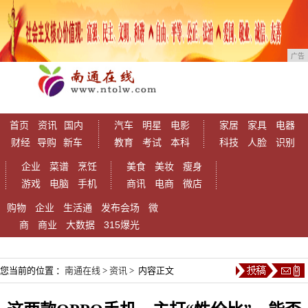
广告
首页
资讯
国内
汽车
明星
电影
家居
家具
电器
财经
导购
新车
教育
考试
本科
科技
人脸
识别
企业
菜谱
烹饪
美食
美妆
瘦身
游戏
电脑
手机
商讯
电商
微店
购物
企业
生活通
发布会场
微
商
商业
大数据
315爆光
您当前的位置 ：
南通在线
>
资讯
> 内容正文