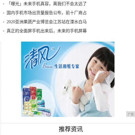
「曝光」未来手机真容，离我们不会太远了
国内手机市场出货量报告公布，前十厂商占
93%
2020亚洲果蔬产业博览会江苏站在溧水白马
顺
真正的全面屏手机出来后，未来的手机屏幕
会怎样
399元超值智能机 红辣椒任性版手机评测
小米服务升级！49元换电池，支持15款机型
广告
推荐资讯