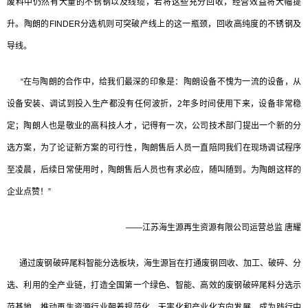
废料中仍然有大量的不锈钢以及线缆，若将这些充分回收，经营效益将大幅提
升。陶朗的FINDER分选机则可突破产线上的这一瓶颈，回收高纯度的不锈钢及
导线。
“在与陶朗的合作中，给我们最深的印象是：陶朗设备不愧为一流的设备，从
设备安装、调试到投入生产都没有任何波折，2年多时间使用下来，设备非常稳
定；陶朗人也是敬业的高科技人才，记得有一次，公司技术部门提出一个新的分
选方案，为了论证新方案的可行性，陶朗售后人员一直陪同我们在现场调试程序
至凌晨，后续日常使用时，陶朗售后人员也有求必应，随叫随到。为陶朗这样的
企业点赞！”
——江苏海生源再生资源有限公司运营总监 唐耀
通过废钢破碎尾料智能分选板块，海生源旨在打通废钢回收、加工、破碎、分
选、利用的全产业链，打造全国第一个绿色、智能、高效的废钢破碎尾料分选示
范基地，推动再生资源行业朝着规范化、无害化和产业化方向发展，成为践行中