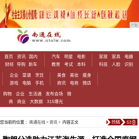
广告
首页
资讯
国内
汽车
明星
电影
家居
家具
电器
财经
导购
新车
教育
考试
本科
科技
人脸
识别
企业
菜谱
烹饪
美食
美妆
瘦身
游戏
电脑
手机
商讯
电商
微店
购物
企业
生活通
发布会场
微
商
商业
大数据
315爆光
您当前的位置 ：
南通在线
>
资讯
> 内容正文