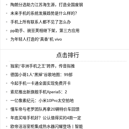
陶朗分选助力江苏海生源，打造全国废钢
未来手机的系统发展趋势是什么样的？
手机上所有联系人都不见了怎么办
pp助手、豌豆荚相继下架，第三方应用
为年轻人打造的“真香”机 vivo
点击排行
独家|“非洲手机之王”跨界，传音拟推
德国小哥1人“黑掉”谷歌地图：99部
今起手机一卡通全面实现免费开卡
索尼推出新旗舰手机Xperia5：2
一亿像素纪元：小米10Pro太空拍地
懂车帝与老罗团队再拿20辆特价车回馈
年底买啥手机好？公认值得买的4款一定
欧帝洁浴室柜集成热水器闪耀登场丨智能