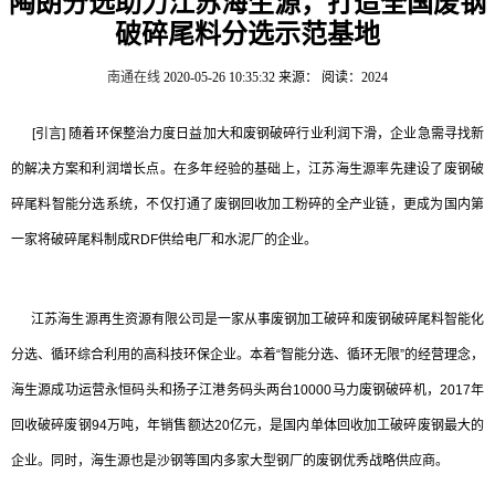
陶朗分选助力江苏海生源，打造全国废钢
破碎尾料分选示范基地
南通在线
2020-05-26 10:35:32
来源：
阅读：2024
[引言] 随着环保整治力度日益加大和废钢破碎行业利润下滑，企业急需寻找新
的解决方案和利润增长点。在多年经验的基础上，江苏海生源率先建设了废钢破
碎尾料智能分选系统，不仅打通了废钢回收加工粉碎的全产业链，更成为国内第
一家将破碎尾料制成RDF供给电厂和水泥厂的企业。
江苏海生源再生资源有限公司是一家从事废钢加工破碎和废钢破碎尾料智能化
分选、循环综合利用的高科技环保企业。本着“智能分选、循环无限”的经营理念，
海生源成功运营永恒码头和扬子江港务码头两台10000马力废钢破碎机，2017年
回收破碎废钢94万吨，年销售额达20亿元，是国内单体回收加工破碎废钢最大的
企业。同时，海生源也是沙钢等国内多家大型钢厂的废钢优秀战略供应商。