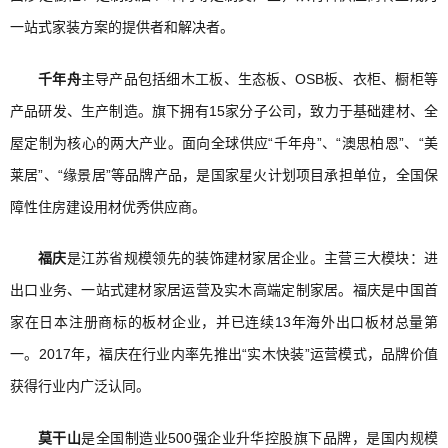
一站式家装方案的提供者和解决者。
千年舟
主导产品包括细木工板、生态板、OSB板、衣柜、橱柜等
产品研发、生产制造。旗下拥有15家分子公司，致力于基础建材、全
屋定制为核心的两大产业。面向全球供应“千年舟”、“澳思柏恩”、“美
莱居”、“缘景居”等品牌产品，是国家星火计划项目承担单位，全国保
障性住房建设用材优秀供应商。
福庆
是江苏省规模领先的装饰建材家居企业。主营三大模块：进
出口业务、一站式建材家居运营及实木高端定制家居。福庆是中国首
家在日本注册商标的板材企业，并已连续13年海外出口板材总量第
一。2017年，福庆在行业内率先推出“实木快装”运营模式，品牌价值
获得行业内广泛认同。
莫干山
是全国制造业500强企业升华控股旗下品牌，是国内规模