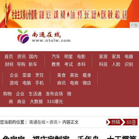
广告
首页
资讯
国内
汽车
明星
电影
家居
家具
电器
财经
导购
新车
教育
考试
本科
科技
人脸
识别
企业
菜谱
烹饪
美食
美妆
瘦身
游戏
电脑
手机
商讯
电商
微店
购物
企业
生活通
发布会场
微
商
商业
大数据
315爆光
您当前的位置 ：
南通在线
>
资讯
> 内容正文