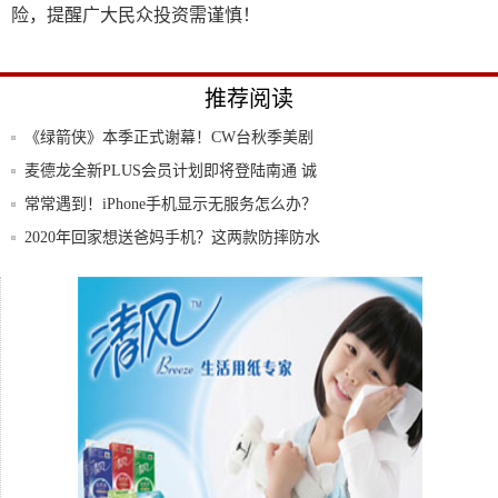
险，提醒广大民众投资需谨慎！
推荐阅读
《绿箭侠》本季正式谢幕！CW台秋季美剧
海报公
麦德龙全新PLUS会员计划即将登陆南通 诚
邀
常常遇到！iPhone手机显示无服务怎么办？
2020年回家想送爸妈手机？这两款防摔防水
的
从1个到5个，手机摄像头是不是越多越好？
找亮点！5G小米手机即将到来！小米已经
成功测