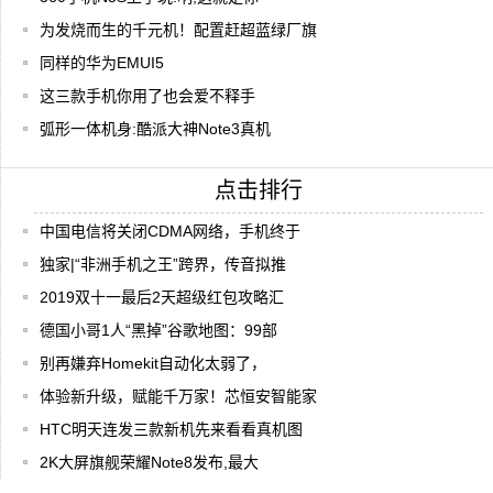
为发烧而生的千元机！配置赶超蓝绿厂旗
同样的华为EMUI5
这三款手机你用了也会爱不释手
弧形一体机身:酷派大神Note3真机
点击排行
中国电信将关闭CDMA网络，手机终于
独家|“非洲手机之王”跨界，传音拟推
2019双十一最后2天超级红包攻略汇
德国小哥1人“黑掉”谷歌地图：99部
别再嫌弃Homekit自动化太弱了，
体验新升级，赋能千万家！芯恒安智能家
HTC明天连发三款新机先来看看真机图
2K大屏旗舰荣耀Note8发布,最大