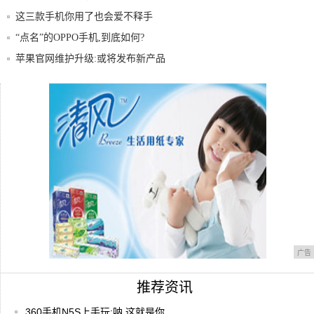
这三款手机你用了也会爱不释手
“点名”的OPPO手机,到底如何?
苹果官网维护升级:或将发布新产品
贝客公寓屡获奖，品牌价值源于用心打磨
未来买手机,可能会像DIY攒机那样
广告
推荐资讯
360手机N5S上手玩:呐,这就是你