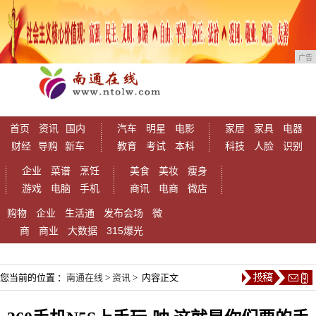
广告
首页
资讯
国内
汽车
明星
电影
家居
家具
电器
财经
导购
新车
教育
考试
本科
科技
人脸
识别
企业
菜谱
烹饪
美食
美妆
瘦身
游戏
电脑
手机
商讯
电商
微店
购物
企业
生活通
发布会场
微
商
商业
大数据
315爆光
您当前的位置 ：
南通在线
>
资讯
> 内容正文