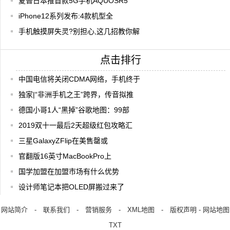
夏普日本推首款5G手机AQUOSR5
iPhone12系列发布:4款机型全
手机触摸屏失灵?别担心,这几招教你解
点击排行
中国电信将关闭CDMA网络，手机终于
独家|“非洲手机之王”跨界，传音拟推
德国小哥1人“黑掉”谷歌地图：99部
2019双十一最后2天超级红包攻略汇
三星GalaxyZFlip在美售罄或
官翻版16英寸MacBookPro上
国学加盟在加盟市场有什么优势
设计师笔记本把OLED屏搬过来了
网站简介
-
联系我们
-
营销服务
-
XML地图
-
版权声明
-
网站地图
TXT