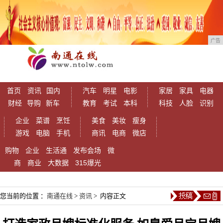
广告
首页
资讯
国内
汽车
明星
电影
家居
家具
电器
财经
导购
新车
教育
考试
本科
科技
人脸
识别
企业
菜谱
烹饪
美食
美妆
瘦身
游戏
电脑
手机
商讯
电商
微店
购物
企业
生活通
发布会场
微
商
商业
大数据
315爆光
您当前的位置 ：
南通在线
>
资讯
> 内容正文