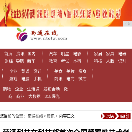
广告
首页
资讯
国内
汽车
明星
电影
家居
家具
电器
财经
导购
新车
教育
考试
本科
科技
人脸
识别
企业
菜谱
烹饪
美食
美妆
瘦身
游戏
电脑
手机
商讯
电商
微店
购物
企业
生活通
发布会场
微
商
商业
大数据
315爆光
您当前的位置 ：
南通在线
>
资讯
> 内容正文