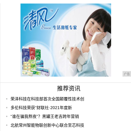
机了。
1600W柔光自拍vivoX7线上线下同步发
三八妇女节要来了，看看女孩子最值得拥有
的全面
广告
推荐资讯
荣泽科技在科技部首次全国颠覆性技术创
多伦科技荣获“财联社·2021年度新
“谁在骗我熬夜”？黑罐王老吉跨年营销
北航常州智能物联创新中心联合至芯科技