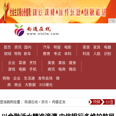
广告
首页
资讯
国内
汽车
明星
电影
家居
家具
电器
财经
导购
新车
教育
考试
本科
科技
人脸
识别
企业
菜谱
烹饪
美食
美妆
瘦身
游戏
电脑
手机
商讯
电商
微店
购物
企业
生活通
发布会场
微
商
商业
大数据
315爆光
您当前的位置 ：
南通在线
>
资讯
> 内容正文