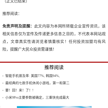
（正文已结束）
推荐阅读：
免责声明及提醒：
此文内容为本网所转载企业宣传资讯，该
相关信息仅为宣传及传递更多信息之目的，不代表本网站观
点，文章真实性请浏览者慎重核实！任何投资加盟均有风
险，提醒广大民众投资需谨慎！
推荐阅读
智能手机普及率: 美国77%, 韩国94%,
最经典的七款手机休闲小游戏，第一和第二
认识度
要！回！来！了！!
小米9Pro主要参数被确定，三重快充成最大
亮
最简洁的文字告诉你金立S6Pro是什么