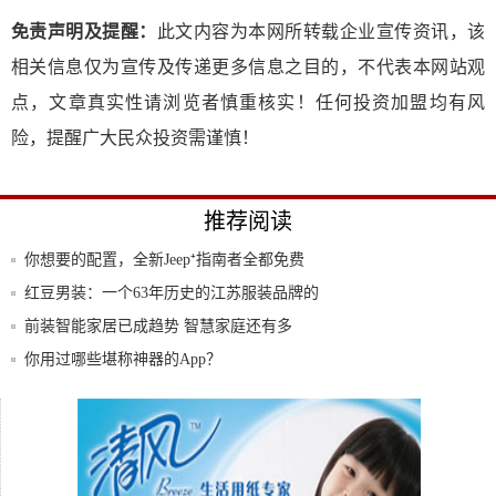
免责声明及提醒：
此文内容为本网所转载企业宣传资讯，该
相关信息仅为宣传及传递更多信息之目的，不代表本网站观
点，文章真实性请浏览者慎重核实！任何投资加盟均有风
险，提醒广大民众投资需谨慎！
推荐阅读
你想要的配置，全新Jeep⁺指南者全都免费
送
红豆男装：一个63年历史的江苏服装品牌的
内在
前装智能家居已成趋势 智慧家庭还有多
远？
你用过哪些堪称神器的App？
搜狐张朝阳回应“员工迟到扣500”：资本家
就
2020年家居行业求职指南：把握好3点关
键，