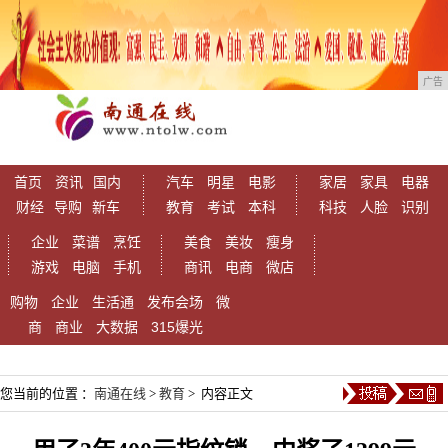
广告
首页
资讯
国内
汽车
明星
电影
家居
家具
电器
财经
导购
新车
教育
考试
本科
科技
人脸
识别
企业
菜谱
烹饪
美食
美妆
瘦身
游戏
电脑
手机
商讯
电商
微店
购物
企业
生活通
发布会场
微
商
商业
大数据
315爆光
您当前的位置 ：
南通在线
>
教育
> 内容正文