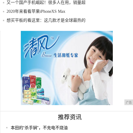
又一个国产手机崛起！很多人在用，销量超
小米O
2020年来看看苹果iPhoneXS Max
想买平板的看这里：这几款才是全球最热的
平板！
助力复工复产 颐和·贝客推出系列租房优惠
特斯拉股价破780美元，分析师：5年内每股
破
广告
推荐资讯
本田的“杀手锏”，不充电不烧油