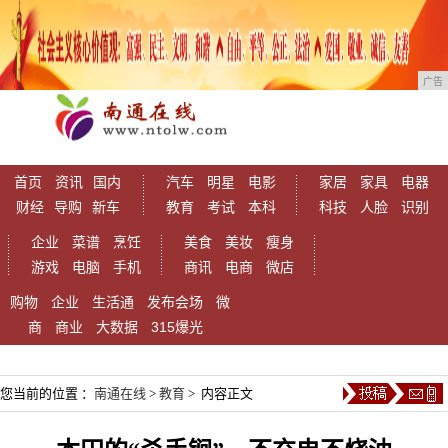
广告
首页
资讯
国内
汽车
明星
电影
家居
家具
电器
财经
导购
新车
教育
考试
本科
科技
人脸
识别
企业
菜谱
烹饪
美食
美妆
瘦身
游戏
电脑
手机
商讯
电商
微店
购物
企业
生活通
发布会场
微
商
商业
大数据
315爆光
您当前的位置 ：
南通在线
>
教育
> 内容正文