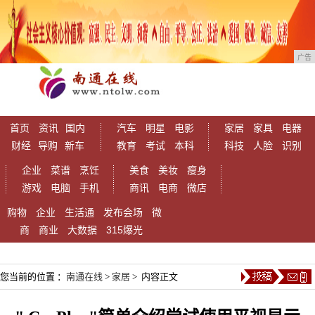
广告
首页
资讯
国内
汽车
明星
电影
家居
家具
电器
财经
导购
新车
教育
考试
本科
科技
人脸
识别
企业
菜谱
烹饪
美食
美妆
瘦身
游戏
电脑
手机
商讯
电商
微店
购物
企业
生活通
发布会场
微
商
商业
大数据
315爆光
您当前的位置 ：
南通在线
>
家居
> 内容正文