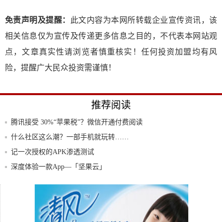
免责声明及提醒：
此文内容为本网所转载企业宣传资讯，该
相关信息仅为宣传及传递更多信息之目的，不代表本网站观
点，文章真实性请浏览者慎重核实！任何投资加盟均有风
险，提醒广大民众投资需谨慎！
推荐阅读
腾讯接受 30%“苹果税”？微信开通付费阅读
什么社区这么潮？一部手机就玩转……
记一次授权的APK渗透测试
深度体验一款App—「坚果云」
速食餐饮成交额暴涨，京东联合百家餐饮企
业“共
小米有品有鱼是什么？