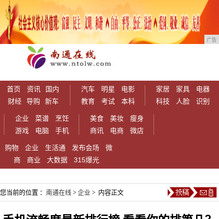
广告
首页
资讯
国内
汽车
明星
电影
家居
家具
电器
财经
导购
新车
教育
考试
本科
科技
人脸
识别
企业
菜谱
烹饪
美食
美妆
瘦身
游戏
电脑
手机
商讯
电商
微店
购物
企业
生活通
发布会场
微
商
商业
大数据
315爆光
您当前的位置 ：
南通在线
>
企业
> 内容正文