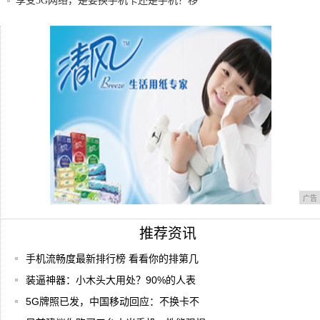
号开通
享受5G网络，是要换手机卡还是手机？移
动公司
一加手机 Android 10 更新计划公布
iPhoneX成苹果最值得购买的手机，库克：
广告
推荐资讯
手机流畅度最新排行榜 看看你的排第几
装逼神器：小木头大用处？90%的人表
5G牌照已发，中国移动回应：不换卡不