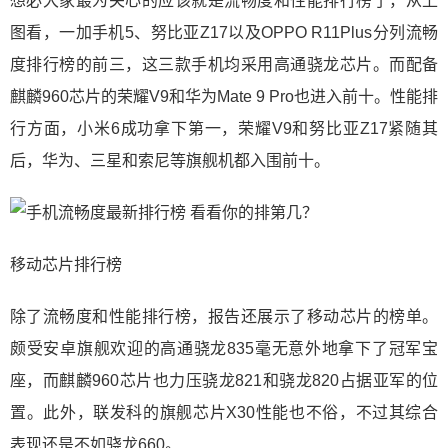
想必大家最为关心的应该就是流畅度和性能排行榜了，从上
图看，一加手机5、努比亚Z17以及OPPO R11Plus分列流畅
度排行榜的前三，这三款手机均采用高通骁龙芯片。而配备
麒麟960芯片的荣耀V9和华为Mate 9 Pro也进入前十。性能排
行方面，小米6成功拿下第一，荣耀V9和努比亚Z17紧随其
后，华为、三星和索尼等旗舰机都入围前十。
移动芯片排行榜
除了流畅度和性能排行榜，报告还展示了移动芯片的榜单。
颇受安卓旗舰欢迎的高通骁龙835毫无意外地拿下了冠军宝
座，而麒麟960芯片也力压骁龙821和骁龙820占据亚军的位
置。此外，联发科的旗舰芯片X30性能也不俗，不过其综合
表现还是不如骁龙660。