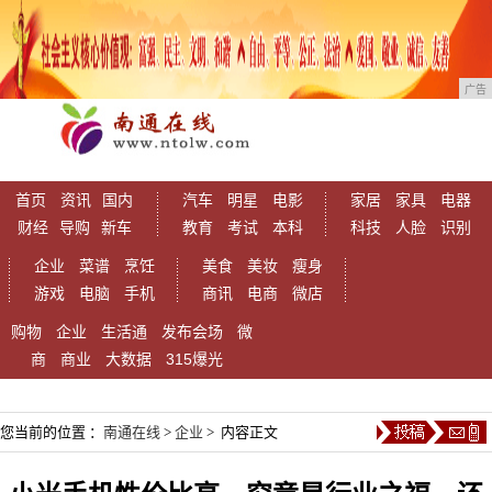
广告
首页
资讯
国内
汽车
明星
电影
家居
家具
电器
财经
导购
新车
教育
考试
本科
科技
人脸
识别
企业
菜谱
烹饪
美食
美妆
瘦身
游戏
电脑
手机
商讯
电商
微店
购物
企业
生活通
发布会场
微
商
商业
大数据
315爆光
您当前的位置 ：
南通在线
>
企业
> 内容正文