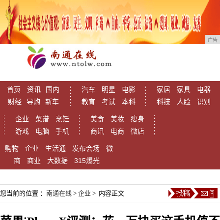
广告
首页
资讯
国内
汽车
明星
电影
家居
家具
电器
财经
导购
新车
教育
考试
本科
科技
人脸
识别
企业
菜谱
烹饪
美食
美妆
瘦身
游戏
电脑
手机
商讯
电商
微店
购物
企业
生活通
发布会场
微
商
商业
大数据
315爆光
您当前的位置 ：
南通在线
>
企业
> 内容正文