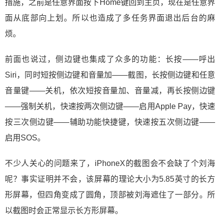
措施，之前是任意界面按下Home键回到主页，现在是任意界
面从底部向上划。所以也造成了多任务界面退出后台的麻
烦。
前面也说过，侧边键也集成了众多的功能：长按——呼出
Siri，同时短按侧边键和音量加——截图，长按侧边键和任意
音量键——关机，依次短按音量加、音量减，再长按侧边键
——强制关机，快速按两次侧边键——启用Apple Pay，快速
按三次侧边键——辅助功能快捷键，快速按五次侧边键——
启用SOS。
不少人关心的问题来了，iPhoneX的截图会不会缺了个刘海
呢？事实证明并不会，该屏幕的理论大小为5.85英寸的长方
形屏幕，但四角变成了圆角，顶部被刘海遮住了一部分。所
以截图时会正常显示长方形屏幕。