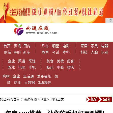
广告
首页
资讯
国内
汽车
明星
电影
家居
家具
电器
财经
导购
新车
教育
考试
本科
科技
人脸
识别
企业
菜谱
烹饪
美食
美妆
瘦身
游戏
电脑
手机
商讯
电商
微店
购物
企业
生活通
发布会场
微
商
商业
大数据
315爆光
您当前的位置 ：
南通在线
>
企业
> 内容正文