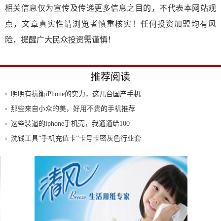
相关信息仅为宣传及传递更多信息之目的，不代表本网站观
点，文章真实性请浏览者慎重核实！任何投资加盟均有风
险，提醒广大民众投资需谨慎！
推荐阅读
明明有抗衡iPhone的实力，这几台国产手机
那些来自小众的美，好用不贵的手机推荐
这些装逼的iphone手机壳，我通通给100
洗钱工具“手机充值卡”卡号卡密灰色行业套
现洗
必备的手机维修工具你知道有哪几种？如何
使用？
厉害了！三星最新翻盖千元机曝光：防水防
尘+无