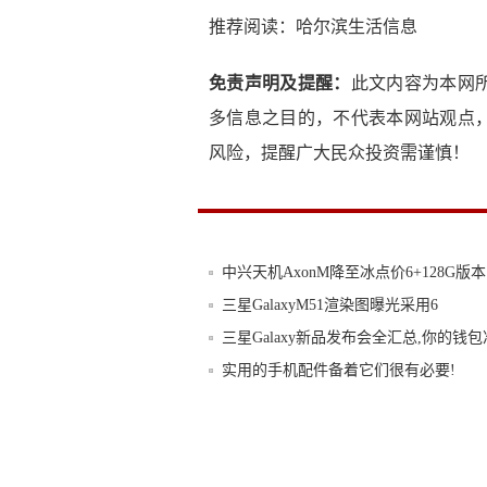
推荐阅读：
哈尔滨生活信息
免责声明及提醒：
此文内容为本网
多信息之目的，不代表本网站观点
风险，提醒广大民众投资需谨慎！
中兴天机AxonM降至冰点价6+128G版本
三星GalaxyM51渲染图曝光采用6
三星Galaxy新品发布会全汇总,你的钱包
实用的手机配件备着它们很有必要!
越来越难用的iTunes，终于要被苹果亲
5款实用手机配件，让生活更加舒适便捷