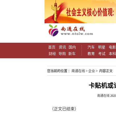
首页
资讯
国内
汽车
明星
电影
财经
导购
新车
教育
考试
本科
您当前的位置 ：
南通在线
>
企业
> 内容正文
卡贴机或
南通在线
2020
（正文已结束）