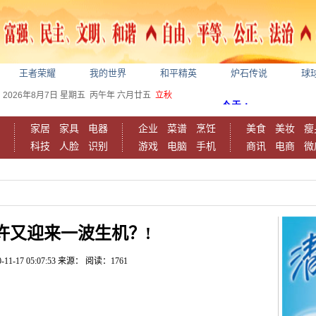
王者荣耀
我的世界
和平精英
炉石传说
球
2026年8月7日
星期五
丙午年 六月廿五
立秋
家居
家具
电器
企业
菜谱
烹饪
美食
美妆
瘦
科技
人脸
识别
游戏
电脑
手机
商讯
电商
微
许又迎来一波生机？!
-11-17 05:07:53
来源：
阅读：1761