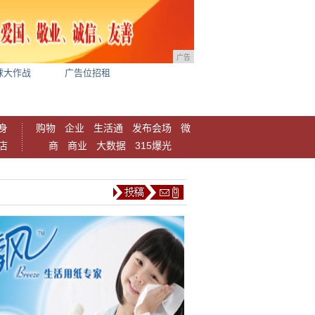
广告
球大作战
广告位招租
身
购物
企业
生活通
发布会场
微
店
商
商业
大数据
315爆光