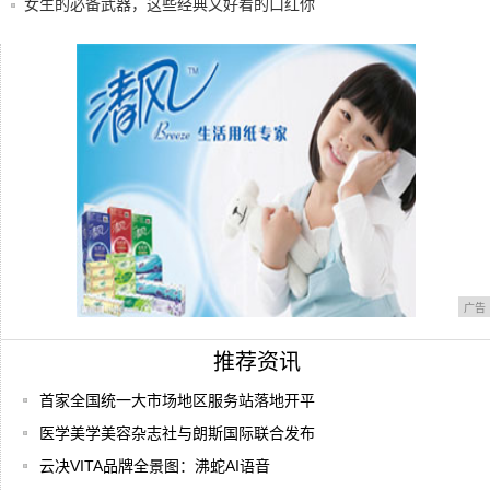
机问世
女生的必备武器，这些经典又好看的口红你
有了吗
将经典与成功延续 期间标杆华为Mate8体验
互联网快讯：金立手机官网已无法打开，将
进入最
广告
推荐资讯
首家全国统一大市场地区服务站落地开平
医学美学美容杂志社与朗斯国际联合发布
云决VITA品牌全景图：沸蛇AI语音