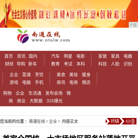
广告
首页
资讯
国内
汽车
明星
电影
家居
家具
电器
财经
导购
新车
教育
考试
本科
科技
人脸
识别
企业
菜谱
烹饪
美食
美妆
瘦身
游戏
电脑
手机
商讯
电商
微店
购物
企业
生活通
发布会场
微
商
商业
大数据
315爆光
您当前的位置 ：
南通在线
>
企业
> 内容正文