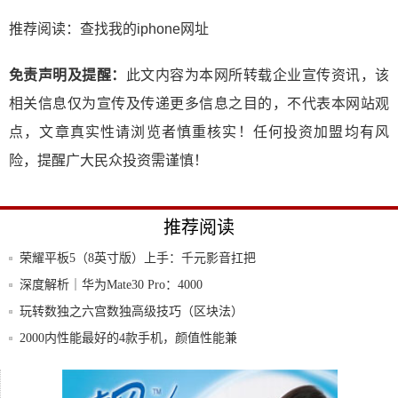
推荐阅读：
查找我的iphone网址
免责声明及提醒：
此文内容为本网所转载企业宣传资讯，该
相关信息仅为宣传及传递更多信息之目的，不代表本网站观
点，文章真实性请浏览者慎重核实！任何投资加盟均有风
险，提醒广大民众投资需谨慎！
推荐阅读
荣耀平板5（8英寸版）上手：千元影音扛把
子
深度解析｜华为Mate30 Pro：4000
玩转数独之六宫数独高级技巧（区块法）
2000内性能最好的4款手机，颜值性能兼
具，
华为将在欧洲制造5G产品
巴菲特最新持仓曝光！持股1.68万亿暴赚44