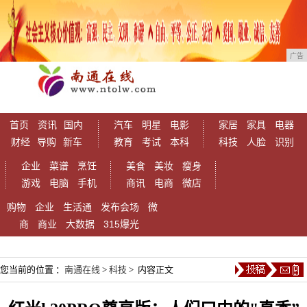
广告
首页
资讯
国内
汽车
明星
电影
家居
家具
电器
财经
导购
新车
教育
考试
本科
科技
人脸
识别
企业
菜谱
烹饪
美食
美妆
瘦身
游戏
电脑
手机
商讯
电商
微店
购物
企业
生活通
发布会场
微
商
商业
大数据
315爆光
您当前的位置 ：
南通在线
>
科技
> 内容正文