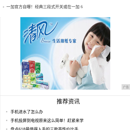
相
一加官方自曝！经典三段式开关或在一加 6
上
苹果id密码忘了怎么办？Apple ID忘记
手机进水怎么办？小米总经理实测这个方法
拯救了
广告
推荐资讯
手机进水了怎么办
手机投屏到电视原来这么简单！赶紧来学
盘点618最值得入手的三款高性价比手