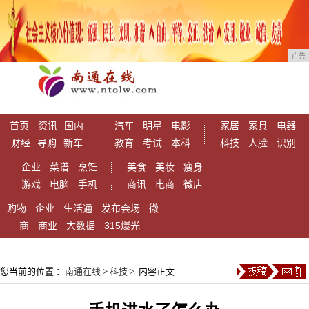
广告
首页
资讯
国内
汽车
明星
电影
家居
家具
电器
财经
导购
新车
教育
考试
本科
科技
人脸
识别
企业
菜谱
烹饪
美食
美妆
瘦身
游戏
电脑
手机
商讯
电商
微店
购物
企业
生活通
发布会场
微
商
商业
大数据
315爆光
您当前的位置 ：
南通在线
>
科技
> 内容正文