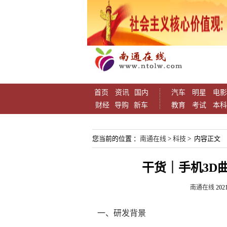
首页
资讯
国内
汽车
明星
电影
财经
导购
新车
教育
考试
本科
您当前的位置 ：
南通在线
>
科技
> 内容正文
干货｜手机3D
南通在线
2021
一、研发背景