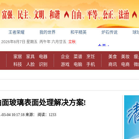
王者荣耀
我的世界
和平精英
炉石传说
球
2026年8月7日
星期五
丙午年 六月廿五
立秋
家居
家具
电器
企业
菜谱
烹饪
美食
美妆
瘦
科技
人脸
识别
游戏
电脑
手机
商讯
电商
微
曲面玻璃表面处理解决方案!
-03-04 10:17:18
来源：
阅读：1233