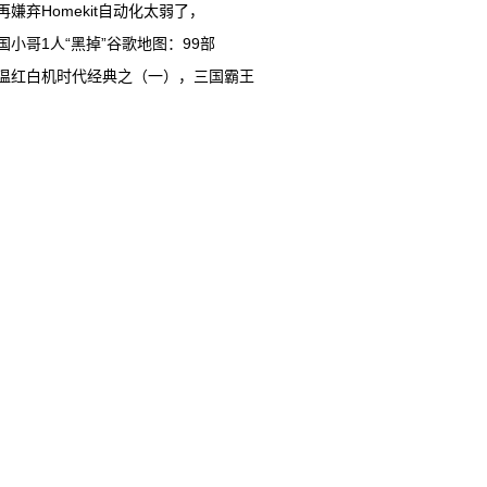
再嫌弃Homekit自动化太弱了，
国小哥1人“黑掉”谷歌地图：99部
温红白机时代经典之（一），三国霸王