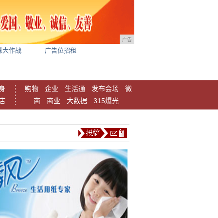
广告
球大作战
广告位招租
身
购物
企业
生活通
发布会场
微
店
商
商业
大数据
315爆光