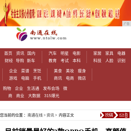
广告
首页
资讯
国内
汽车
明星
电影
家居
家具
电器
财经
导购
新车
教育
考试
本科
科技
人脸
识别
企业
菜谱
烹饪
美食
美妆
瘦身
游戏
电脑
手机
商讯
电商
微店
购物
企业
生活通
发布会场
微
商
商业
大数据
315爆光
您当前的位置 ：
南通在线
>
资讯
> 内容正文