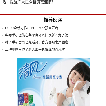
险，提醒广大民众投资需谨慎！
推荐阅读
OPPO全新力作OPPO Reno2预售开启
华为手机也能在苹果官网以旧换新？为了销
量，苹
锤子手机官网已经断货，官方客服发声回应
三种印象带你了解美图手机曾经的高光时
刻，美图
名副其实的高配千元机！360手机N6 Lit
乐视手机ROM乐园刷机包支持-提供MIUI1