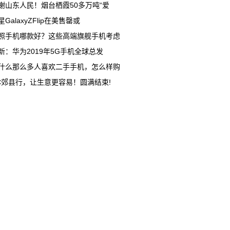
谢山东人民！烟台栖霞50多万吨“爱
星GalaxyZFlip在美售罄或
照手机哪款好？这些高端旗舰手机考虑
新：华为2019年5G手机全球总发
什么那么多人喜欢二手手机，怎么样购
C郊县行，让生意更容易！圆满结束!