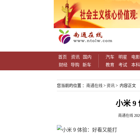
首页
资讯
国内
汽车
明星
电影
财经
导购
新车
教育
考试
本科
您当前的位置 ：
南通在线
>
资讯
> 内容正文
小米 
南通在线
202