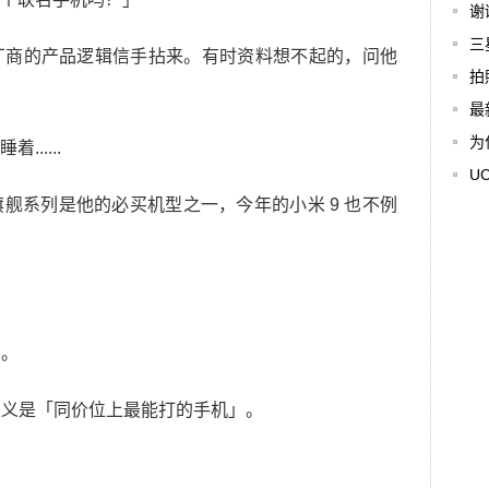
谢
三
厂商的产品逻辑信手拈来。有时资料想不起的，问他
拍
最
为
.....
U
舰系列是他的必买机型之一，今年的小米 9 也不例
」。
的定义是「同价位上最能打的手机」。