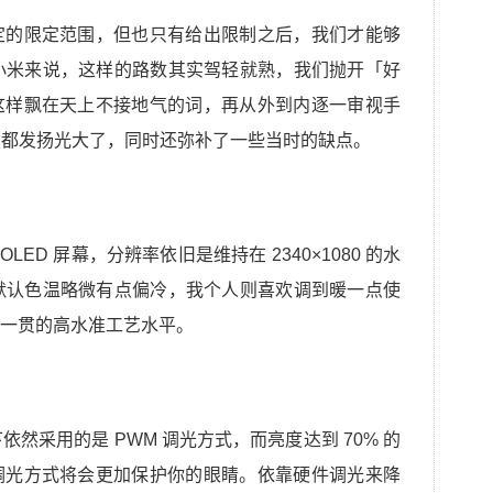
定的限定范围，但也只有给出限制之后，我们才能够
于小米来说，这样的路数其实驾轻就熟，我们抛开「好
这样飘在天上不接地气的词，再从外到内逐一审视手
优点都发扬光大了，同时还弥补了一些当时的缺点。
AMOLED 屏幕，分辨率依旧是维持在 2340×1080 的水
的默认色温略微有点偏冷，我个人则喜欢调到暖一点使
一贯的高水准工艺水平。
依然采用的是 PWM 调光方式，而亮度达到 70% 的
的调光方式将会更加保护你的眼睛。依靠硬件调光来降