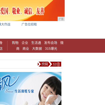
广告
球大作战
广告位招租
身
购物
企业
生活通
发布会场
微
店
商
商业
大数据
315爆光