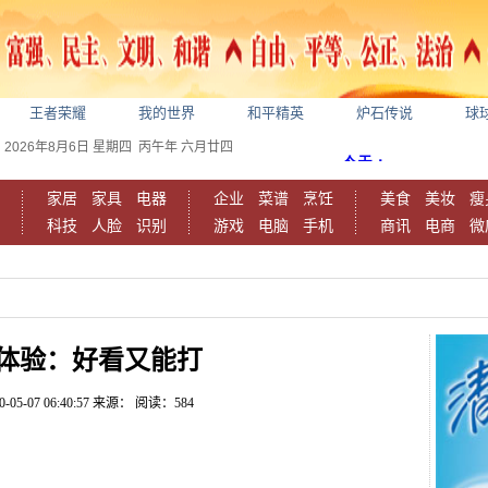
王者荣耀
我的世界
和平精英
炉石传说
球
2026年8月6日
星期四
丙午年 六月廿四
家居
家具
电器
企业
菜谱
烹饪
美食
美妆
瘦
科技
人脸
识别
游戏
电脑
手机
商讯
电商
微
9 体验：好看又能打
0-05-07 06:40:57
来源：
阅读：584