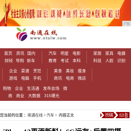
广告
首页
资讯
国内
汽车
明星
电影
家居
家具
电器
财经
导购
新车
教育
考试
本科
科技
人脸
识别
企业
菜谱
烹饪
美食
美妆
瘦身
游戏
电脑
手机
商讯
电商
微店
购物
企业
生活通
发布会场
微
商
商业
大数据
315爆光
您当前的位置 ：
南通在线
>
汽车
> 内容正文