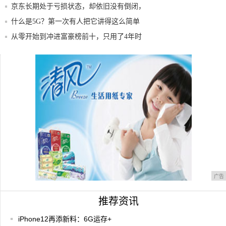
济
京东长期处于亏损状态，却依旧没有倒闭，
这其中
什么是5G？第一次有人把它讲得这么简单
明了
从零开始到冲进富豪榜前十，只用了4年时
间，是
小易轻创业 | 2020 疫情对天猫无货源的
网友亲戚，十二年没换手机！那时候的机子
质量真
广告
推荐资讯
iPhone12再添新料：6G运存+