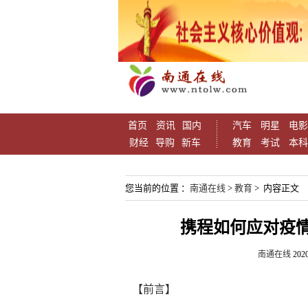
首页
资讯
国内
汽车
明星
电影
财经
导购
新车
教育
考试
本科
您当前的位置 ：
南通在线
>
教育
> 内容正文
携程如何应对疫
南通在线
2020
【前言】