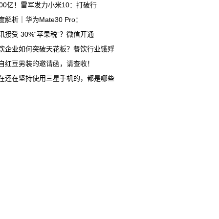
000亿！雷军发力小米10：打破行
度解析｜华为Mate30 Pro：
讯接受 30%“苹果税”？微信开通
饮企业如何突破天花板？餐饮行业饿殍
自红豆男装的邀请函，请查收！
在还在坚持使用三星手机的，都是哪些