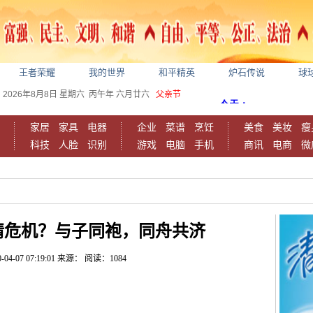
王者荣耀
我的世界
和平精英
炉石传说
球
2026年8月8日
星期六
丙午年 六月廿六
父亲节
家居
家具
电器
企业
菜谱
烹饪
美食
美妆
瘦
科技
人脸
识别
游戏
电脑
手机
商讯
电商
微
情危机？与子同袍，同舟共济
-04-07 07:19:01
来源：
阅读：1084