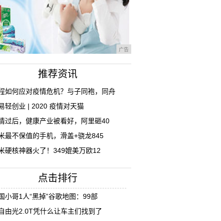
广告
推荐资讯
程如何应对疫情危机？与子同袍，同舟
易轻创业 | 2020 疫情对天猫
情过后，健康产业被看好，阿里砸40
米最不保值的手机，滑盖+骁龙845
米硬核神器火了！349媲美万欧12
点击排行
国小哥1人“黑掉”谷歌地图：99部
自由光2.0T凭什么让车主们找到了