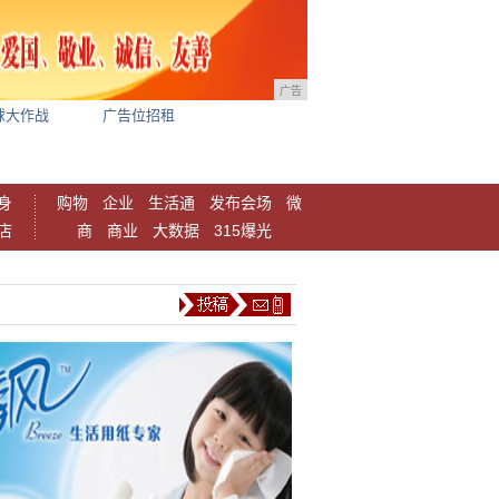
广告
球大作战
广告位招租
身
购物
企业
生活通
发布会场
微
店
商
商业
大数据
315爆光