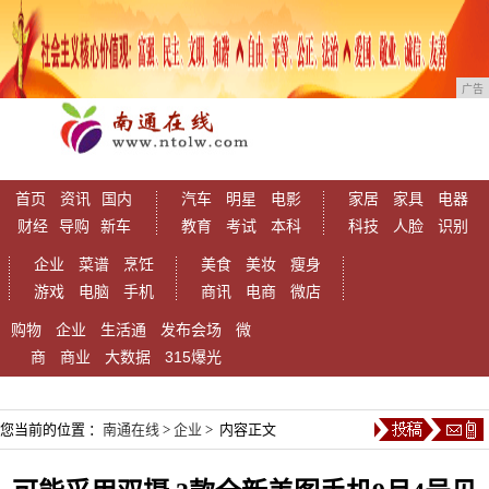
广告
首页
资讯
国内
汽车
明星
电影
家居
家具
电器
财经
导购
新车
教育
考试
本科
科技
人脸
识别
企业
菜谱
烹饪
美食
美妆
瘦身
游戏
电脑
手机
商讯
电商
微店
购物
企业
生活通
发布会场
微
商
商业
大数据
315爆光
您当前的位置 ：
南通在线
>
企业
> 内容正文