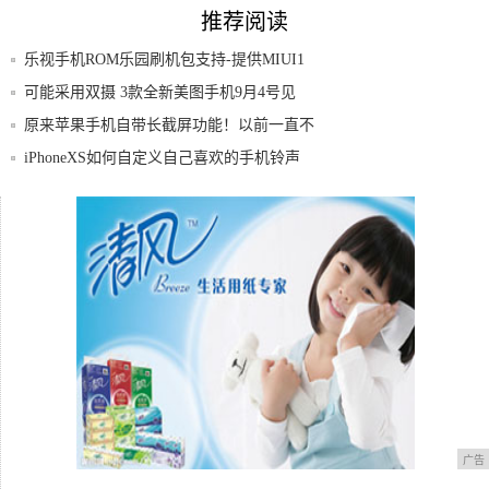
推荐阅读
乐视手机ROM乐园刷机包支持-提供MIUI1
可能采用双摄 3款全新美图手机9月4号见
原来苹果手机自带长截屏功能！以前一直不
知道，
iPhoneXS如何自定义自己喜欢的手机铃声
再见！美图手机：曾经的拍照手机之王为何
一夜落
手机性能排行榜公布，iPhone 11意外第
广告