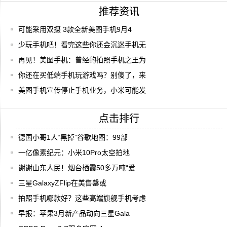
推荐资讯
可能采用双摄 3款全新美图手机9月4
少玩手机吧！看完这些你还会沉迷手机无
再见！美图手机：曾经的拍照手机之王为
你还在买低端手机玩游戏吗？别傻了，来
美图手机宣传停止手机业务，小米可能发
点击排行
德国小哥1人“黑掉”谷歌地图：99部
一亿像素纪元：小米10Pro太空拍地
谢谢山东人民！烟台栖霞50多万吨“爱
三星GalaxyZFlip在美售罄或
拍照手机哪款好？这些高端旗舰手机考虑
早报：苹果3月新产品动向三星Gala