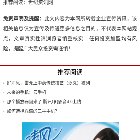
推荐阅读：
世纪资讯网
免责声明及提醒：
此文内容为本网所转载企业宣传资讯，该
相关信息仅为宣传及传递更多信息之目的，不代表本网站观
点，文章真实性请浏览者慎重核实！任何投资加盟均有风
险，提醒广大民众投资需谨慎！
推荐阅读
好消息，雷允上中药传统技艺（泛丸）被列
入第七
未来的手机：云手机
那个播放器回来了 腾讯QQ影音4.0上线
如何选择靠谱的二手手机？
科普：让黄章不淡定的小米9售价出发，谈
谈手机
对话红手指：云游戏是风口，支持百度等大
厂做好