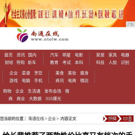
广告
首页
资讯
国内
汽车
明星
电影
家居
家具
电器
财经
导购
新车
教育
考试
本科
科技
人脸
识别
企业
菜谱
烹饪
美食
美妆
瘦身
游戏
电脑
手机
商讯
电商
微店
购物
企业
生活通
发布会场
微
商
商业
大数据
315爆光
您当前的位置 ：
南通在线
>
企业
> 内容正文