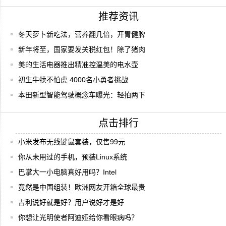
推荐资讯
冬天萝卜新吃法，营养翻几倍，开胃健脾
新年将至，国家要发关税红包！除了猪肉
美的生活电器推出精准控温美的电水壶
初生牛犊不怕虎 4000名小勇者挑战
本田新型智能驾驶概念车曝光：轻拍两下
点击排行
小米发布无线键鼠套装，仅售99元
你从未用过的手机，预装Linux系统
巴掌大一小电脑真好用吗？Intel
竟然是中国组装！欧洲网友开箱全球最贵
吉利说好就是好？用户说好才是好
你想让光明使者阿迪娅给你看眼病吗？