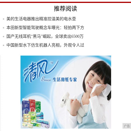
推荐阅读
美的生活电器推出精准控温美的电水壶
本田新型智能驾驶概念车曝光：轻拍两下方
向盘启
国产无线耳机“黑马”崛起，全球卖出6500万
中国新型水下仿生机器人亮相，外观令人过
目不忘
腾讯自动驾驶仿真系统开放：酷似大型3D
游戏
巴掌大一小电脑真好用吗？Intel NUC豆
广告