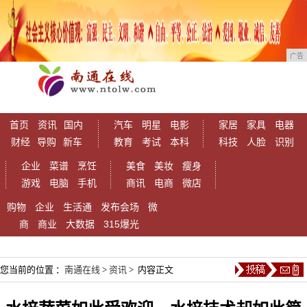
广告
首页
资讯
国内
汽车
明星
电影
家居
家具
电器
财经
导购
新车
教育
考试
本科
科技
人脸
识别
企业
菜谱
烹饪
美食
美妆
瘦身
游戏
电脑
手机
商讯
电商
微店
购物
企业
生活通
发布会场
微
商
商业
大数据
315爆光
您当前的位置 ：
南通在线
>
资讯
> 内容正文