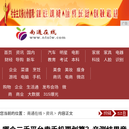
广告
首页
资讯
国内
汽车
明星
电影
家居
家具
电器
财经
导购
新车
教育
考试
本科
科技
人脸
识别
企业
菜谱
烹饪
美食
美妆
瘦身
游戏
电脑
手机
商讯
电商
微店
购物
企业
生活通
发布会场
微
商
商业
大数据
315爆光
您当前的位置 ：
南通在线
>
资讯
> 内容正文