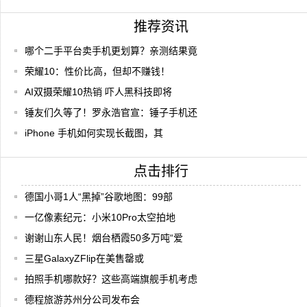
推荐资讯
哪个二手平台卖手机更划算？亲测结果竟
荣耀10：性价比高，但却不赚钱！
AI双摄荣耀10热销 吓人黑科技即将
锤友们久等了！罗永浩官宣：锤子手机还
iPhone 手机如何实现长截图，其
点击排行
德国小哥1人“黑掉”谷歌地图：99部
一亿像素纪元：小米10Pro太空拍地
谢谢山东人民！烟台栖霞50多万吨“爱
三星GalaxyZFlip在美售罄或
拍照手机哪款好？这些高端旗舰手机考虑
德程旅游苏州分公司发布会