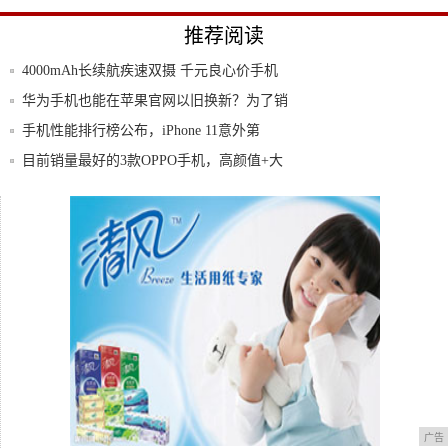
推荐阅读
4000mAh长续航疾速双摄 千元良心价手机
华为手机也能在苹果官网以旧换新？为了销
量，苹
手机性能排行榜公布，iPhone 11意外第
目前销量最好的3款OPPO手机，高颜值+大
电
360手机vizza超详细评测：这款千元机，
二手手机千亿市场破局战
广告