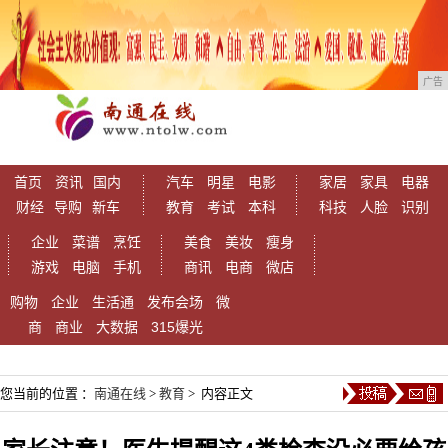
广告
首页
资讯
国内
汽车
明星
电影
家居
家具
电器
财经
导购
新车
教育
考试
本科
科技
人脸
识别
企业
菜谱
烹饪
美食
美妆
瘦身
游戏
电脑
手机
商讯
电商
微店
购物
企业
生活通
发布会场
微
商
商业
大数据
315爆光
您当前的位置 ：
南通在线
>
教育
> 内容正文