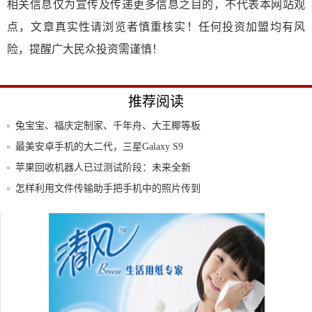
相关信息仅为宣传及传递更多信息之目的，不代表本网站观
点，文章真实性请浏览者慎重核实！任何投资加盟均有风
险，提醒广大民众投资需谨慎！
推荐阅读
兔宝宝、福庆定制家、千年舟、大王椰等板
材跨界
最美安卓手机的大二代，三星Galaxy S9
苹果回收机器人已过测试阶段：未来全新
iPho
怎样利用文件传输助手把手机中的照片传到
电脑
出圈的不止名字！哈弗大狗将于9月下旬上
市
MEMS和无线导航“强强联手”，为手机定位
保