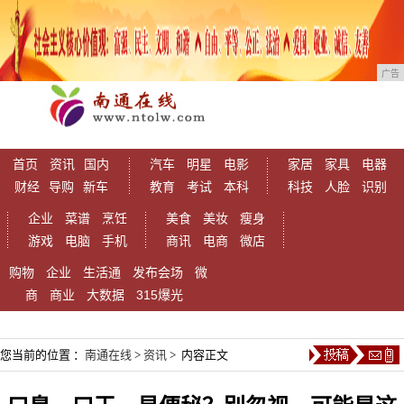
广告
首页
资讯
国内
汽车
明星
电影
家居
家具
电器
财经
导购
新车
教育
考试
本科
科技
人脸
识别
企业
菜谱
烹饪
美食
美妆
瘦身
游戏
电脑
手机
商讯
电商
微店
购物
企业
生活通
发布会场
微
商
商业
大数据
315爆光
您当前的位置 ：
南通在线
>
资讯
> 内容正文