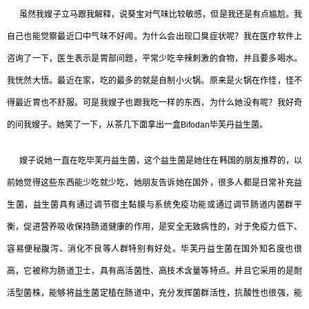
虽然我嫂子立马跟我解释，说葵宝对气味比较敏感，但是我还是有点尴尬。我
自己也能觉察最近口中气味不好闻。为什么会出现口臭症状呢？我在医疗软件上
咨询了一下，医生表示是胃部问题，平常少吃辛辣刺激的食物，并且要多喝水。
我恍然大悟。最近在家，吃的最多的就是自制小火锅。原来是火锅在作怪，怪不
得最近胃也不舒服。可是我嫂子也跟我吃一样的东西，为什么她没有呢？我好奇
的问我嫂子。她笑了一下，从茶几下面拿出一盒Bifodan毕芙丹益生菌。
嫂子说她一直在吃毕芙丹益生菌，这个益生菌是她住在韩国的朋友推荐的，以
前她觉得这些东西能少吃就少吃，她朋友告诉她在国外，很多人都是日常补充益
生菌，益生菌具有通过调节宿主黏膜与系统免疫功能或通过调节肠道内菌群平
衡，促进营养吸收保持肠道健康的作用，是安全无致病性的，对于免疫力低下、
容易便秘腹泻、消化不良等人群特别有好处。毕芙丹益生菌在国外知名度也很
高，它被称为肠道卫士，具有高活菌性、高技术含量等特点。并且它采用的是耐
活型菌株，能够将益生菌定植在肠道中，充分发挥菌群活性，抗酸性也很强，能