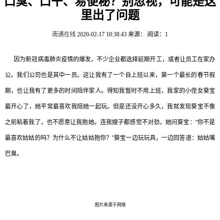
口臭、口干、易便秘？别忽视，可能是这
里出了问题
南通在线
2020-02-17 10:38:43
来源：
阅读：1
因为新冠病毒肺炎疫情的爆发，不少企业都选择延期开工，或者让员工在家办
公。我们公司也是其中一员。这让我有了一个自上班以来，第一个最长的春节假
期，也让我有了更多的时间陪伴家人。得知我暂时不用上班，我家的小侄女葵宝
最开心了，她平常最喜欢我陪她一起玩。但是还没开心多久，我就发现葵宝不像
之前粘着我了，也不愿意让我抱她。连我嫂子都感觉不对劲，她问葵宝：“你不是
最喜欢姑姑的吗？为什么不让姑姑抱你？”葵宝一边玩玩具，一边回答道：姑姑嘴
巴臭。
图片来源于网络