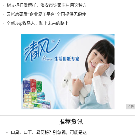
树立标杆做榜样，海安市许家庄村用这种方
式实现
云帐房研发“企业复工平台”全国提供无偿使
用
全新Jeep牧马人，驶上未来的路上
智利樱桃除了吃以外还可以这样？养颜美容
又可爱
全新Jeep牧马人x大疆冬季美好假日行摄玩
家
广告
推荐资讯
口臭、口干、易便秘？别忽视，可能是这