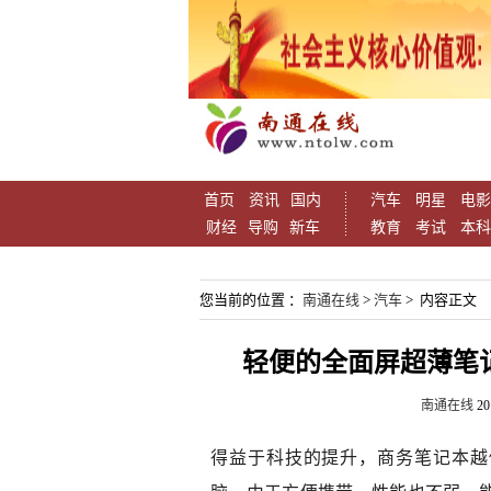
首页
资讯
国内
汽车
明星
电影
财经
导购
新车
教育
考试
本科
您当前的位置 ：
南通在线
>
汽车
> 内容正文
轻便的全面屏超薄笔记本，
南通在线
20
得益于科技的提升，商务笔记本越做