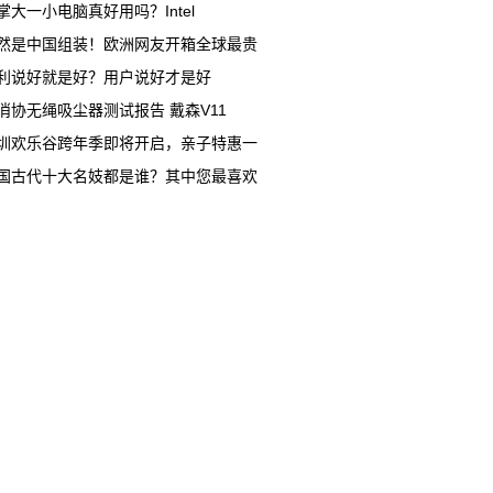
掌大一小电脑真好用吗？Intel
然是中国组装！欧洲网友开箱全球最贵
利说好就是好？用户说好才是好
消协无绳吸尘器测试报告 戴森V11
圳欢乐谷跨年季即将开启，亲子特惠一
国古代十大名妓都是谁？其中您最喜欢