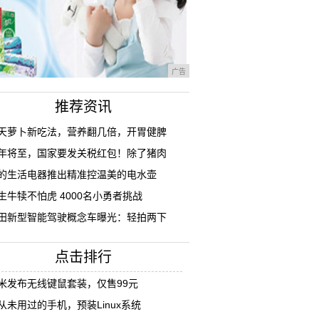
广告
推荐资讯
天萝卜新吃法，营养翻几倍，开胃健脾
年将至，国家要发关税红包！除了猪肉
的生活电器推出精准控温美的电水壶
生牛犊不怕虎 4000名小勇者挑战
田新型智能驾驶概念车曝光：轻拍两下
点击排行
米发布无线键鼠套装，仅售99元
从未用过的手机，预装Linux系统