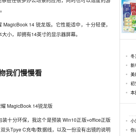
能够胜任很多办公场景的应用，同时也可以适度的游
。
agicBook 14 锐龙版。它性能适中，十分轻便，
记本大小，却拥有14英寸的显示器屏幕。
冬
新
物我们慢慢看
美
初
本
的外包装十分环保，我这个是预装 Win10正版+office正版
小
头Tpye C充电/数据线，以及一份没有出镜的说明
你