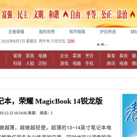
王者荣耀
我的世界
和平精英
炉石传说
球
2026年8月7日
星期五
丙午年 六月廿五
立秋
家居
家具
电器
企业
菜谱
烹饪
美食
美妆
瘦
科技
人脸
识别
游戏
电脑
手机
商讯
电商
微
荣耀 MagicBook 14锐龙版
19-12-23 10:54:06
来源：
阅读：1
越薄，越做越轻便。超薄的13~14英寸笔记本电