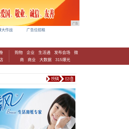
广告
球大作战
广告位招租
身
购物
企业
生活通
发布会场
微
店
商
商业
大数据
315爆光